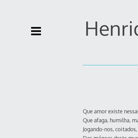
Skip
to
content
Henriq
Que amor existe ness
Que afaga, humilha, ma
Jogando-nos, coitados,