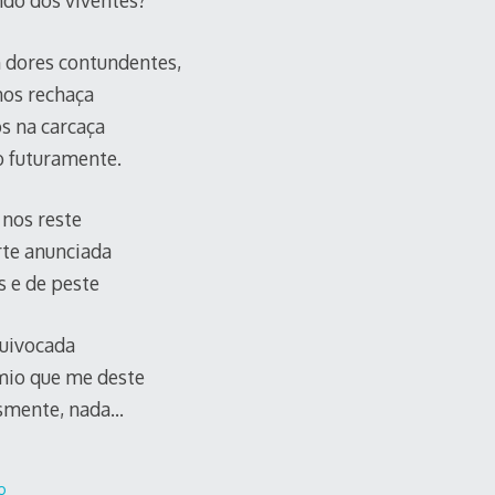
do dos viventes?
m dores contundentes,
nos rechaça
s na carcaça
 futuramente.
 nos reste
rte anunciada
s e de peste
uivocada
mio que me deste
esmente, nada…
o