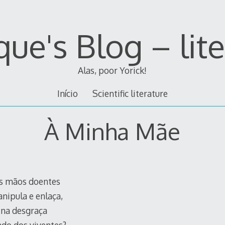
ue's Blog – lit
Alas, poor Yorick!
Início
Scientific literature
À Minha Mãe
as mãos doentes
nipula e enlaça,
 na desgraça