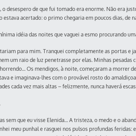
a, o desespero de que fui tomado era enorme. Não era jus
do estava acertado: o primo chegaria em poucos dias, de n
ínima idéia das noites que vaguei a esmo procurando uma
stariam para mim. Tranquei completamente as portas e j
em um raio de luz penetrasse por elas. Minhas pesadas 
e horrendo… Os mendigos, à noite, começaram a morrer d
atava e imaginava-lhes com o provável rosto do amaldiço
des cada vez mais altas – felizmente, nunca haverá esca
.
as sem que eu visse Elenida… A tristeza, o medo e o aba
ei meu punhal e rasguei nos pulsos profundas feridas: e