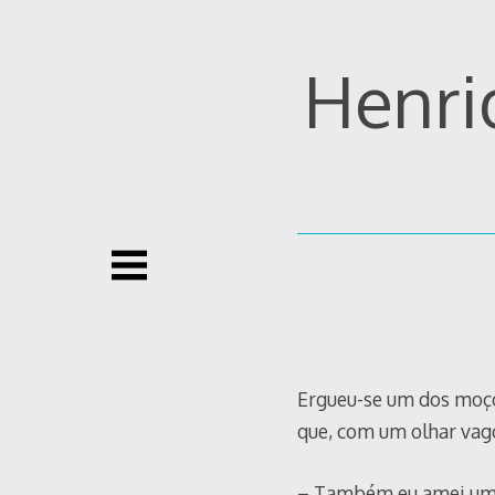
Skip
to
content
Henriq
Ergueu-se um dos moço
que, com um olhar vago
– Também eu amei uma 