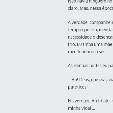
Não havia ninguém no 
claro. Mas, nessa époc
A verdade, companheir
tempo que iria, inevit
necessidade o desenca
frio. Eu tinha uma mãe
meu tenebroso ser.
As minhas noites eu p
– Ah! Deus, que maçad
patéticos!
Na verdade Archbald, n
minha vida! …