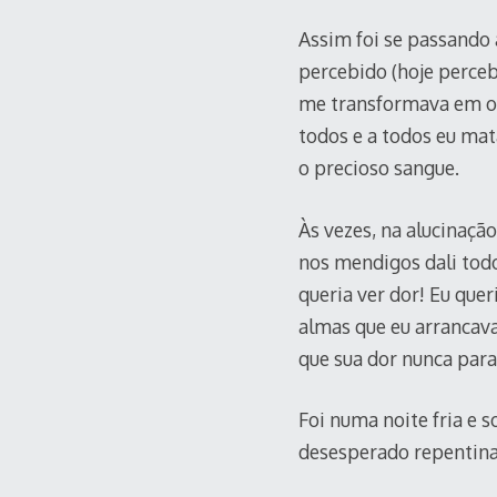
Assim foi se passando
percebido (hoje perceb
me transformava em out
todos e a todos eu mat
o precioso sangue.
Às vezes, na alucinaçã
nos mendigos dali todo
queria ver dor! Eu que
almas que eu arrancava
que sua dor nunca par
Foi numa noite fria e s
desesperado repentin