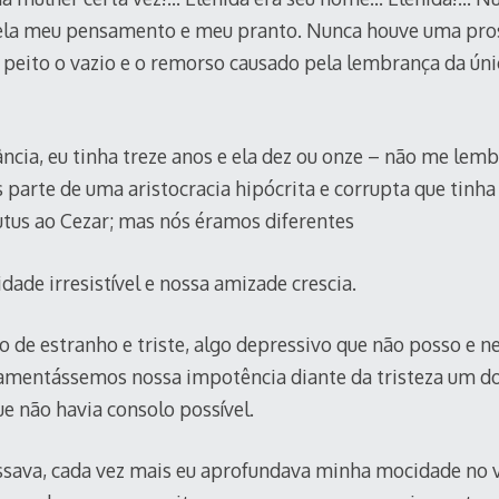
 ela meu pensamento e meu pranto. Nunca houve uma pros
 peito o vazio e o remorso causado pela lembrança da ún
ância, eu tinha treze anos e ela dez ou onze – não me lemb
parte de uma aristocracia hipócrita e corrupta que tinha
utus ao Cezar; mas nós éramos diferentes
dade irresistível e nossa amizade crescia.
o de estranho e triste, algo depressivo que não posso e 
lamentássemos nossa impotência diante da tristeza um do
e não havia consolo possível.
ava, cada vez mais eu aprofundava minha mocidade no ví