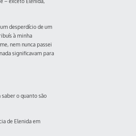
 – exceto Elenida,
 um desperdício de um
ribuís à minha
ome, nem nunca passei
 nada significavam para
 saber o quanto são
cia de Elenida em