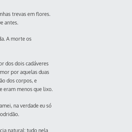
has trevas em flores.
e antes.
da. A morte os
or dos dois cadáveres
amor por aquelas duas
ão dos corpos, e
ue eram menos que lixo.
amei, na verdade eu só
podridão.
ia natural: tudo nela