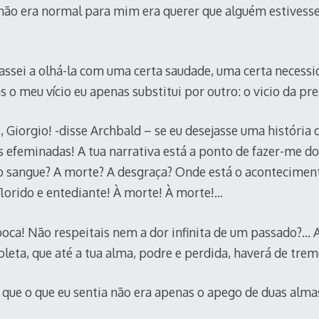
 não era normal para mim era querer que alguém estivess
assei a olhá-la com uma certa saudade, uma certa necessi
 o meu vício eu apenas substitui por outro: o vicio da pre
 Giorgio! -disse Archbald – se eu desejasse uma história 
as efeminadas! A tua narrativa está a ponto de fazer-me do
 o sangue? A morte? A desgraça? Onde está o acontecimento
florido e entediante! À morte! À morte!…
 boca! Não respeitais nem a dor infinita de um passado?… A
leta, que até a tua alma, podre e perdida, haverá de tre
 que o que eu sentia não era apenas o apego de duas almas