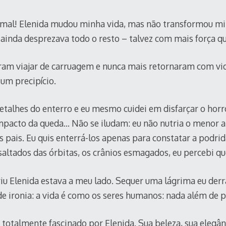
al! Elenida mudou minha vida, mas não transformou min
ainda desprezava todo o resto – talvez com mais força qu
oram viajar de carruagem e nunca mais retornaram com vi
um precipício.
talhes do enterro e eu mesmo cuidei em disfarçar o horr
mpacto da queda… Não se iludam: eu não nutria o menor 
pais. Eu quis enterrá-los apenas para constatar a podrid
 saltados das órbitas, os crânios esmagados, eu percebi q
iu Elenida estava a meu lado. Sequer uma lágrima eu derr
de ironia: a vida é como os seres humanos: nada além de 
 totalmente fascinado por Elenida. Sua beleza, sua elegânc