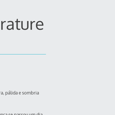
erature
, pálida e sombria
nca se passou um dia