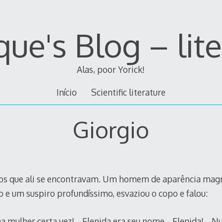
ue's Blog – lit
Alas, poor Yorick!
Início
Scientific literature
Giorgio
s que ali se encontravam. Um homem de aparência magra
 e um suspiro profundíssimo, esvaziou o copo e falou:
mulher certa vez!… Elenida era seu nome… Elenida!… Nu