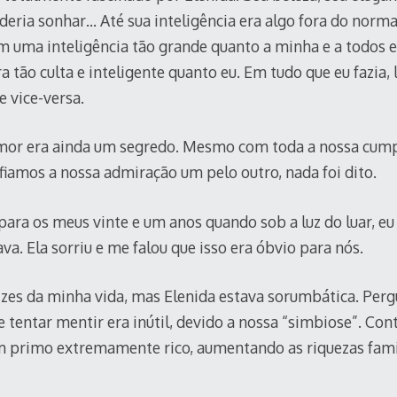
deria sonhar… Até sua inteligência era algo fora do norma
 uma inteligência tão grande quanto a minha e a todos 
 tão culta e inteligente quanto eu. Em tudo que eu fazia, l
e vice-versa.
mor era ainda um segredo. Mesmo com toda a nossa cump
amos a nossa admiração um pelo outro, nada foi dito.
ara os meus vinte e um anos quando sob a luz do luar, e
a. Ela sorriu e me falou que isso era óbvio para nós.
izes da minha vida, mas Elenida estava sorumbática. Perg
e tentar mentir era inútil, devido a nossa “simbiose”. Con
 primo extremamente rico, aumentando as riquezas famil