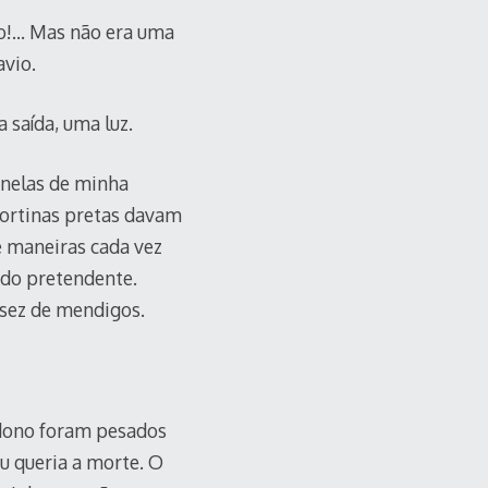
to!… Mas não era uma
avio.
 saída, uma luz.
anelas de minha
cortinas pretas davam
e maneiras cada vez
ado pretendente.
ssez de mendigos.
ndono foram pesados
u queria a morte. O