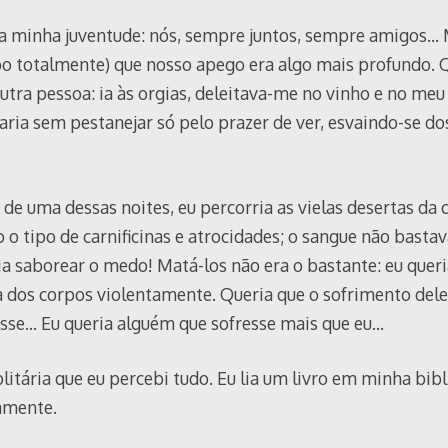
 a minha juventude: nós, sempre juntos, sempre amigos… 
o totalmente) que nosso apego era algo mais profundo. Q
ra pessoa: ia às orgias, deleitava-me no vinho e no meu 
aria sem pestanejar só pelo prazer de ver, esvaindo-se d
o de uma dessas noites, eu percorria as vielas desertas da
 o tipo de carnificinas e atrocidades; o sangue não bastav
ria saborear o medo! Matá-los não era o bastante: eu quer
 dos corpos violentamente. Queria que o sofrimento dele
asse… Eu queria alguém que sofresse mais que eu…
olitária que eu percebi tudo. Eu lia um livro em minha bibl
amente.