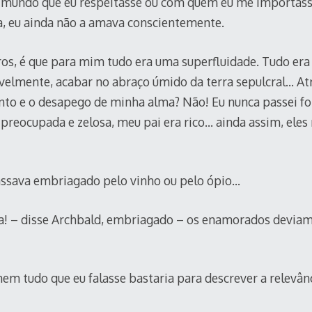
mundo que eu respeitasse ou com quem eu me importasse
a, eu ainda não a amava conscientemente.
os, é que para mim tudo era uma superfluidade. Tudo era
avelmente, acabar no abraço úmido da terra sepulcral… At
nto e o desapego de minha alma? Não! Eu nunca passei f
 preocupada e zelosa, meu pai era rico… ainda assim, eles
assava embriagado pelo vinho ou pelo ópio…
a! – disse Archbald, embriagado – os enamorados deviam
em tudo que eu falasse bastaria para descrever a relevân